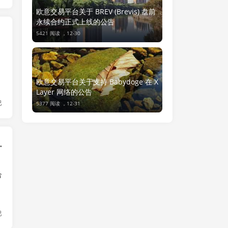
欧意交易平台关于 BREV (Brevis) 盘前
永续合约正式上线的公告
5421 阅读 ，
12-30
欧意交易平台关于支持 Babydoge 在 X
Layer 网络的公告
巴
5377 阅读 ，
12-31
线的公告 (玩家视角)
合
巴