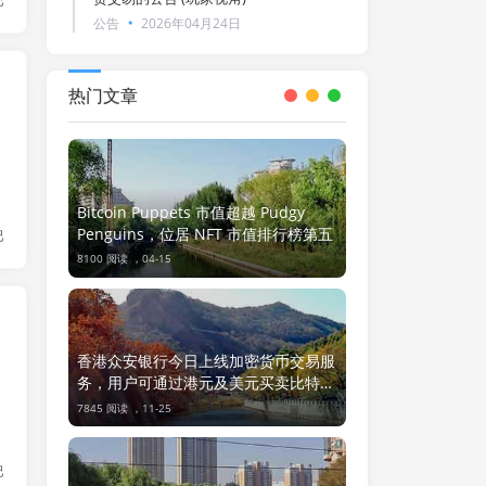
巴
公告
2026年04月24日
热门文章
Bitcoin Puppets 市值超越 Pudgy
Penguins，位居 NFT 市值排行榜第五
巴
8100 阅读 ，
04-15
香港众安银行今日上线加密货币交易服
务，用户可通过港元及美元买卖比特币
和以太坊
7845 阅读 ，
11-25
巴